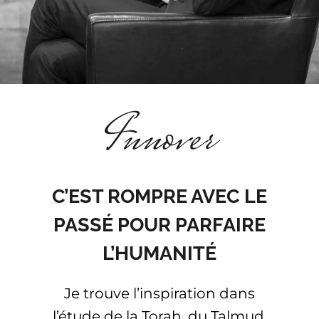
La musique
Les 7 lois de Noé
Innover
Contact
Les 7 clés pour réussir
C’EST ROMPRE AVEC LE
Site en anglais
PASSÉ POUR PARFAIRE
L’HUMANITÉ
Site en hébreu
Je trouve l’inspiration dans
l’étude de la Torah, du Talmud,